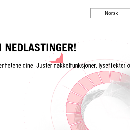
Norsk
English
繁體中文
N NEDLASTINGER!
简体中文
日本語
 enhetene dine. Juster nøkkelfunksjoner, lyseffekter 
Français
Deutsch
Español
Русский
한국어
Čeština
Italiano