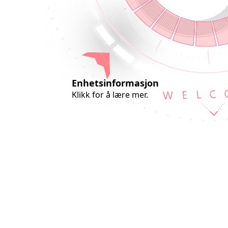
Português
Türkçe
Nederlands
Suomi
Norsk
Enhetsinformasjon
Svenska
Klikk for å lære mer.
Українська
ไทย
Polski
Dansk
Română
Indonesia
Slovenčina