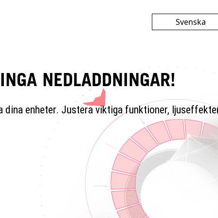
Svenska
English
繁體中文
 INGA NEDLADDNINGAR!
简体中文
日本語
dina enheter. Justera viktiga funktioner, ljuseffekte
Français
Deutsch
Español
Русский
한국어
Čeština
Italiano