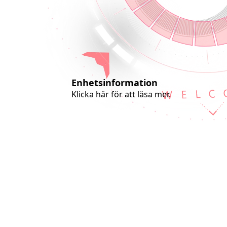
Português
Türkçe
Nederlands
Suomi
Norsk
Enhetsinformation
Svenska
Klicka här för att läsa mer.
Українська
ไทย
Polski
Dansk
Română
Indonesia
Slovenčina