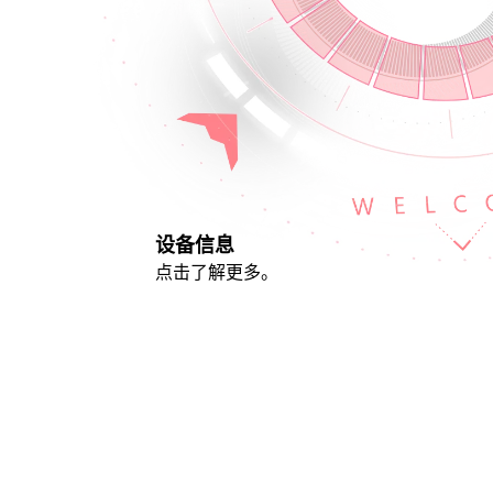
Português
Türkçe
Nederlands
Suomi
Norsk
Svenska
设备信息
Українська
点击了解更多。
ไทย
Polski
Dansk
Română
Indonesia
Slovenčina